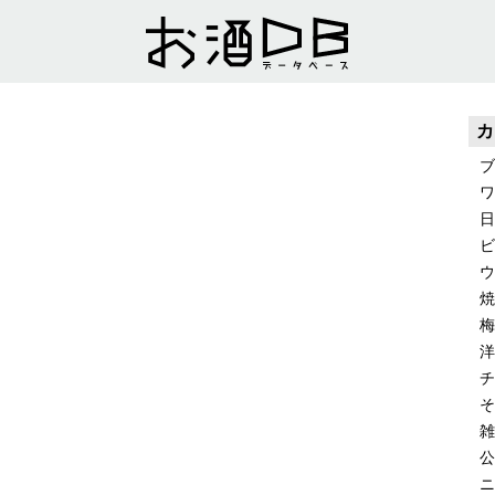
カ
ブ
ワ
日
ビ
ウ
焼
梅
洋
チ
そ
雑
公
ニ