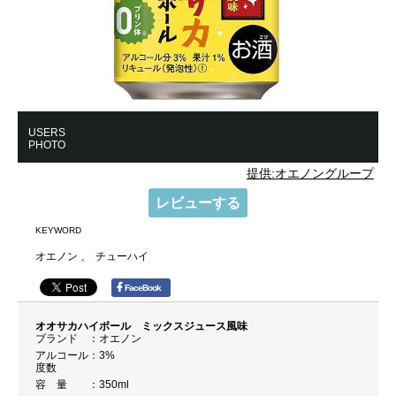
USERS
PHOTO
提供:オエノングループ
レビューする
KEYWORD
オエノン
チューハイ
FaceBook
オオサカハイボール ミックスジュース風味
ブランド
オエノン
アルコール
3%
度数
容 量
350ml