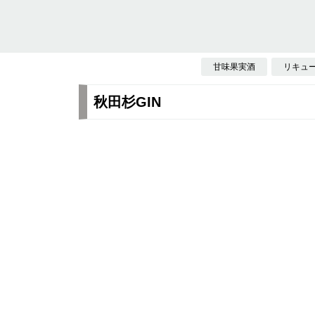
甘味果実酒
リキュ
秋田杉GIN