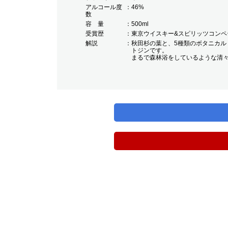
アルコール度
46%
数
容 量
500ml
受賞歴
東京ウイスキー&スピリッツコンペテ
解説
秋田杉の葉と、5種類のボタニカ
トジンです。
まるで森林浴をしているような清