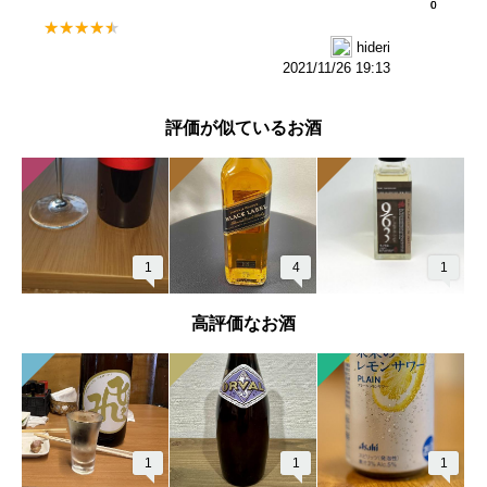
0
0
hideri
2021/11/26 19:13
評価が似ているお酒
1
4
1
高評価なお酒
1
1
1