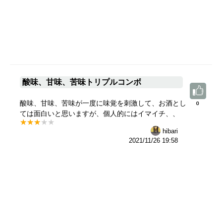
酸味、甘味、苦味トリプルコンボ
酸味、甘味、苦味が一度に味覚を刺激して、お酒とし
0
0
ては面白いと思いますが、個人的にはイマイチ、、
hibari
2021/11/26 19:58