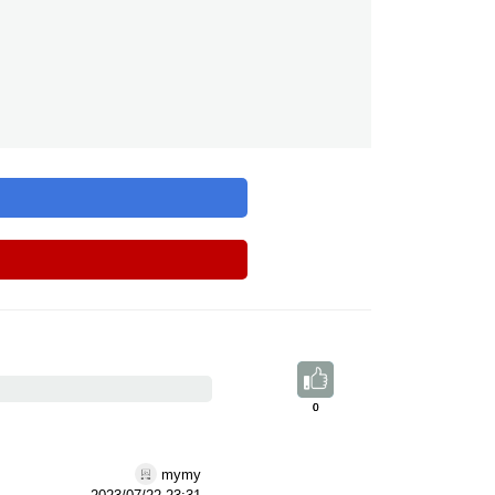
0
0
mymy