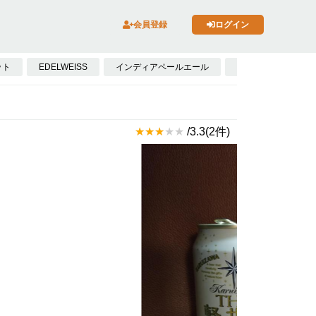
会員登録
ログイン
ット
EDELWEISS
インディアペールエール
NEGRA MODELO
/3.3(2件)