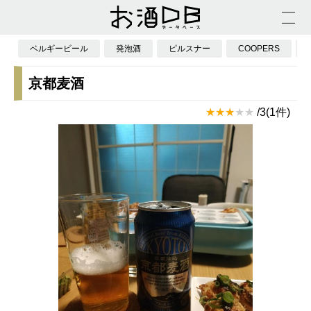
ベルギービール
発泡酒
ピルスナー
COOPERS
京都麦酒
/3(1件)