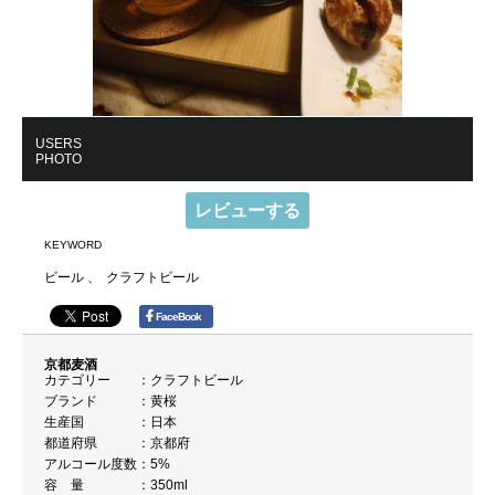
USERS
PHOTO
レビューする
KEYWORD
ビール
クラフトビール
FaceBook
京都麦酒
カテゴリー
クラフトビール
ブランド
黄桜
生産国
日本
都道府県
京都府
アルコール度数
5%
容 量
350ml