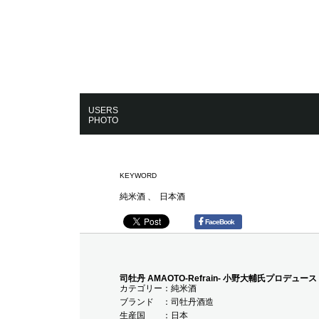
USERS
PHOTO
KEYWORD
純米酒
日本酒
FaceBook
司牡丹 AMAOTO-Refrain- 小野大輔氏プロデュース 2
カテゴリー
純米酒
ブランド
司牡丹酒造
生産国
日本