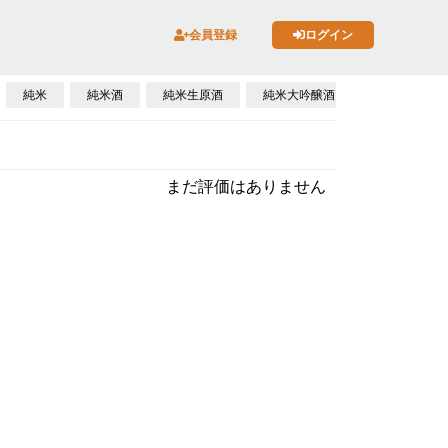
会員登録
ログイン
純米
純米酒
純米生原酒
純米大吟醸酒
発泡性日本酒
まだ評価はありません