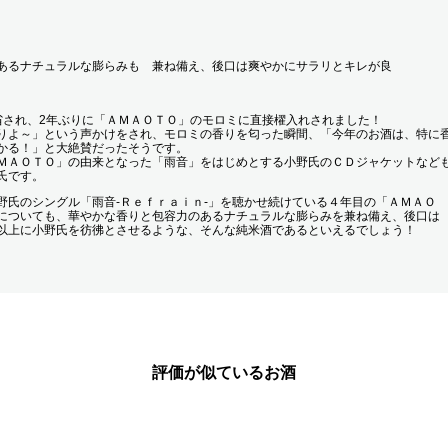
あるナチュラルな膨らみも 兼ね備え、後口は爽やかにサラリとキレが良
省され、2年ぶりに「ＡＭＡＯＴＯ」のモロミに直接櫂入れされました！
りよ～」という声かけをされ、モロミの香りを匂った瞬間、「今年のお酒は、特に
かる！」と大絶賛だったそうです。
ＭＡＯＴＯ」の由来となった「雨音」をはじめとする小野氏のＣＤジャケットなど
氏です。
野氏のシングル「雨音-Ｒｅｆｒａｉｎ-」を聴かせ続けている４年目の「ＡＭＡＯ
についても、華やかな香りと包容力のあるナチュラルな膨らみを兼ね備え、後口は
以上に小野氏を彷彿とさせるような、そんな純米酒であるといえるでしょう！
評価が似ているお酒