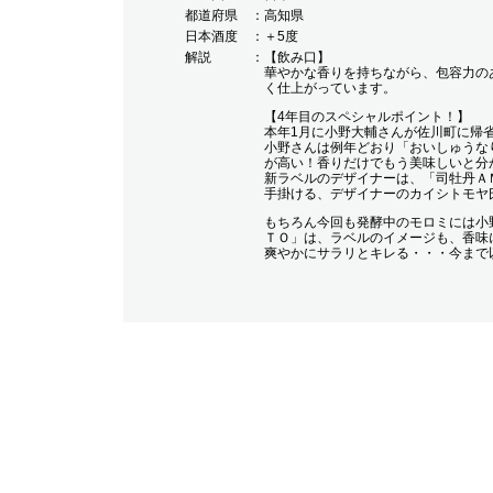
都道府県
高知県
日本酒度
＋5度
解説
【飲み口】
華やかな香りを持ちながら、包容力の
く仕上がっています。
【4年目のスペシャルポイント！】
本年1月に小野大輔さんが佐川町に帰
小野さんは例年どおり「おいしゅうな
が高い！香りだけでもう美味しいと分
新ラベルのデザイナーは、「司牡丹Ａ
手掛ける、デザイナーのカイシトモヤ
もちろん今回も発酵中のモロミには小
ＴＯ」は、ラベルのイメージも、香味
爽やかにサラリとキレる・・・今まで