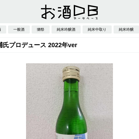
酒
一般酒
獺祭
純米吟醸酒
純米中取り
純米吟醸
大輔氏プロデュース 2022年ver