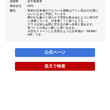
原材料
岩手県産米
精米歩合
60%
解説
将来の日本酒のアルコール度数はワイン並みの12度く
らいになると予想しています。
爽やかな薫りに清らかで空気を飲み込むように体の中
に浸透していき、日本酒！？と疑うような…。
グラスは知らぬ間に空き次の杯へ自然と進みます。
気づくと心地よい酔いに誘い込まれ…。
大空をイメージした空気のような日本酒が「AKABU
AIR」です。
公式ページ
楽天で検索