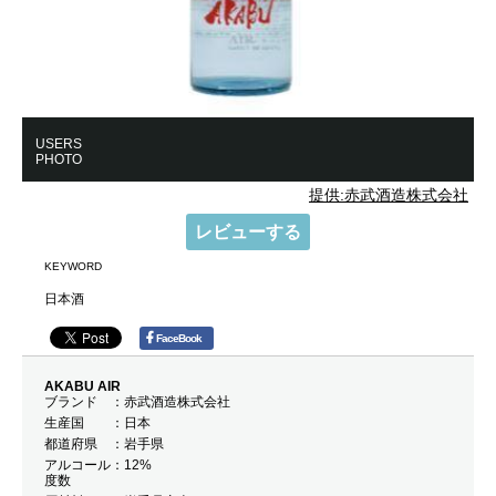
USERS
PHOTO
提供:赤武酒造株式会社
レビューする
KEYWORD
日本酒
FaceBook
AKABU AIR
ブランド
赤武酒造株式会社
生産国
日本
都道府県
岩手県
アルコール
12%
度数