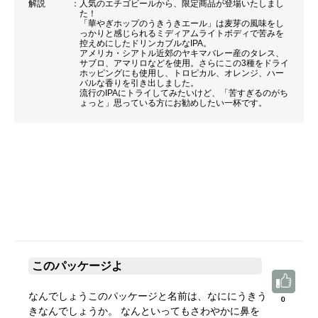
解説
人気のエチゴビールから、限定商品が登場いたしまし
た！
「華やぎホップのうきうきエール」は麦芽の風味をし
っかりと感じられるミディアムライトボディで苦みを
控えめにしたドリンカブルなIPA。
アメリカ・シアトル近郊のヤキマバレー産のタレス、
サブロ、アマリロなどを使用。さらにこの3種をドライ
ホッピングにも使用し、トロピカル、オレンジ、ハー
バルな香りを引き出しました。
流行のIPAにトライしてみたいけど、「苦すぎるのがち
ょっと」思っている方にお勧めしたい一杯です。
このパッケージよ
なんでしょうこのパッケージと名前は、なににうきう
0
0
きなんでしょうか。 なんといってもさわやかに鼻を