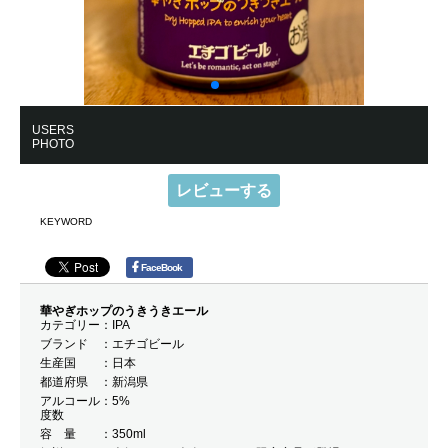
USERS
PHOTO
レビューする
KEYWORD
FaceBook
華やぎホップのうきうきエール
カテゴリー
IPA
ブランド
エチゴビール
生産国
日本
都道府県
新潟県
アルコール
5%
度数
容 量
350ml