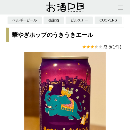
ベルギービール
発泡酒
ピルスナー
COOPERS
華やぎホップのうきうきエール
/3.5(1件)