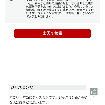
解説
中国のジャスミン茶葉「銀毫（ぎんごう）」からつく
った、爽やかな香りの焼酎乙類と、すっきりした後口
の焼酎甲類をあわせて仕上げました。心地よい香りと
清涼感、軽やかで飲みやすい味わいが、食事とよく合
います。ジャスミン茶割やソーダ割等、様々な飲み方
でお楽しみ頂けます。
楽天で検索
ジャスミンだ
すごい、本当にジャスミンです。ジャスミン茶が好き
0
0
な人は好きだと思います。