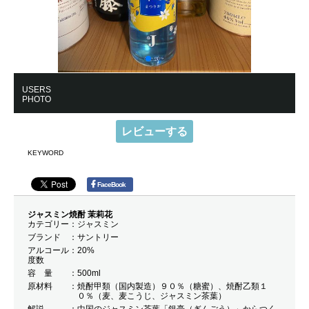
USERS
PHOTO
レビューする
KEYWORD
FaceBook
ジャスミン焼酎 茉莉花
カテゴリー
ジャスミン
ブランド
サントリー
アルコール
20%
度数
容 量
500ml
原材料
焼酎甲類（国内製造）９０％（糖蜜）、焼酎乙類１
０％（麦、麦こうじ、ジャスミン茶葉）