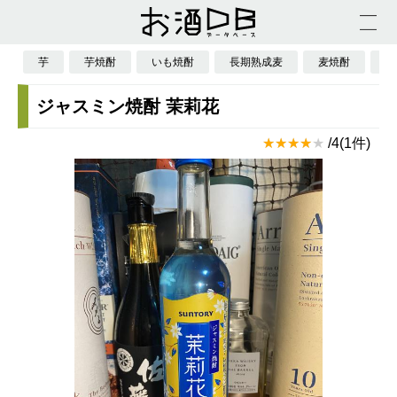
芋
芋焼酎
いも焼酎
長期熟成麦
麦焼酎
し
ジャスミン焼酎 茉莉花
/4(1件)