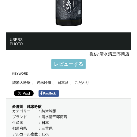
USERS
PHOTO
提供:清水清三郎商店
レビューする
KEYWORD
純米大吟醸
純米吟醸
日本酒
こだわり
FaceBook
鈴鹿川 純米吟醸
カテゴリー
純米吟醸
ブランド
清水清三郎商店
生産国
日本
都道府県
三重県
アルコール度数
15%