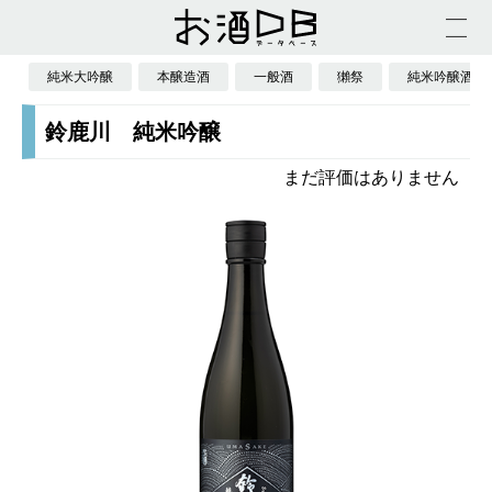
純米大吟醸
本醸造酒
一般酒
獺祭
純米吟醸酒
鈴鹿川 純米吟醸
まだ評価はありません