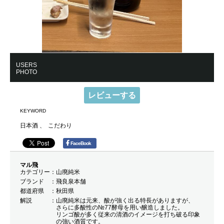
USERS
PHOTO
レビューする
KEYWORD
日本酒
こだわり
FaceBook
マル飛
カテゴリー
山廃純米
ブランド
飛良泉本舗
都道府県
秋田県
解説
山廃純米は元来、酸が強く出る特長がありますが、
さらに多酸性の№77酵母を用い醸造しました。
リンゴ酸が多く従来の清酒のイメージを打ち破る印象
の強い酒質です。