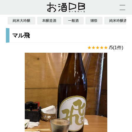
純米大吟醸
本醸造酒
一般酒
獺祭
純米吟醸酒
マル飛
/5(1件)