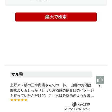
楽天で検索
マル飛
上野アメ横の三幸商店さんでの一杯。 山廃のお酒は
0
0
風味よりもしっかりとしたお酒感の飲み口のイメージ
を持っていたんだけど、こちらは吟醸酒のような果実
の風味がジュワッと広がる不思議で楽しいお酒でし
kzy1130
た。
2025/05/26 09:57