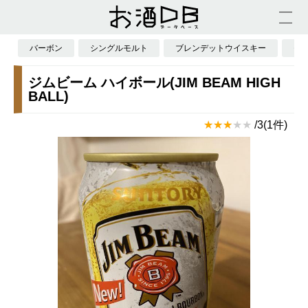
バーボン
シングルモルト
ブレンデットウイスキー
モ
ジムビーム ハイボール(JIM BEAM HIGH
BALL)
/3(1件)