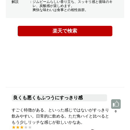
解説
ジムビームらしい香り立ち、スッキリ感と後味のキ
レ、炭酸感が楽しめます。
爽快な味わいは食事との相性抜群。
楽天で検索
良くも悪くもふつうにすっきり感
すごく特徴がある、といった感じではないがすっきり
0
0
飲みやすい。日常的に飲める。ただ角ハイと比べると
もう少しリッチな感じが欲しいかなあ。