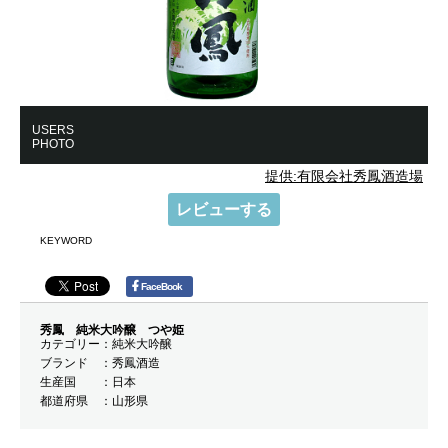
USERS
PHOTO
提供:有限会社秀鳳酒造場
レビューする
KEYWORD
FaceBook
秀鳳 純米大吟醸 つや姫
カテゴリー
純米大吟醸
ブランド
秀鳳酒造
生産国
日本
都道府県
山形県