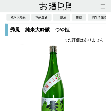
純米大吟醸
本醸造酒
一般酒
獺祭
純米吟醸酒
秀鳳 純米大吟醸 つや姫
まだ評価はありません