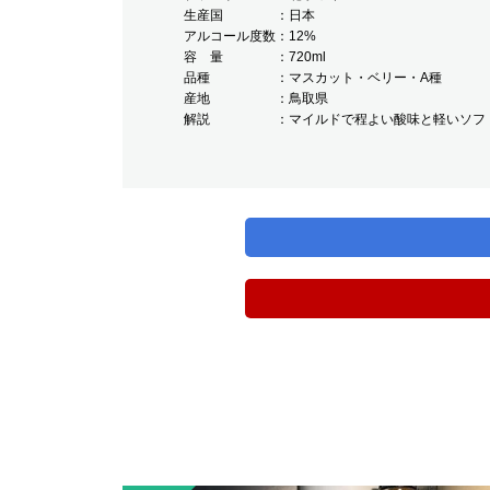
生産国
日本
アルコール度数
12%
容 量
720ml
品種
マスカット・ベリー・A種
産地
鳥取県
解説
マイルドで程よい酸味と軽いソフ