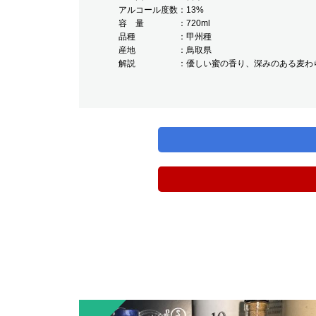
アルコール度数
13%
容 量
720ml
品種
甲州種
産地
鳥取県
解説
優しい蜜の香り、深みのある麦わ