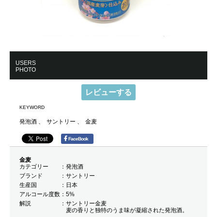
USERS
PHOTO
レビューする
KEYWORD
発泡酒
サントリー
金麦
FaceBook
金麦
カテゴリー
発泡酒
ブランド
サントリー
生産国
日本
アルコール度数
5%
解説
サントリー金麦
麦の香りと独特のうま味が凝縮された発泡酒。