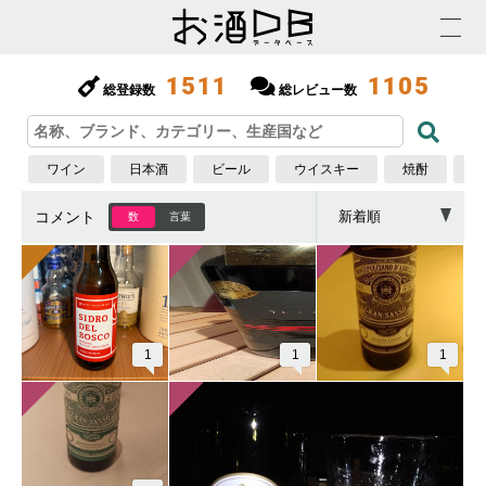
1511
1105
総登録数
総レビュー数
ワイン
日本酒
ビール
ウイスキー
焼酎
梅
コメント
数
言葉
1
1
1