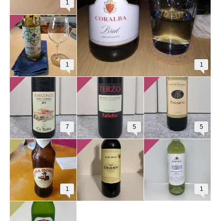
1
1
1
7
5
5
1
1