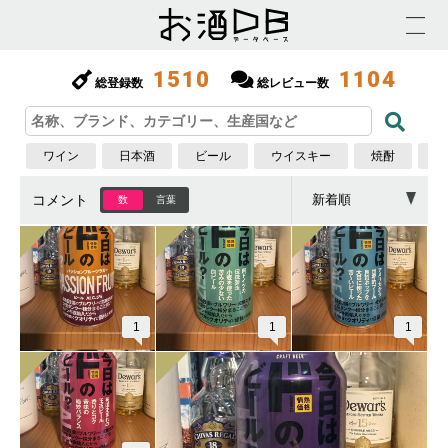
1510
1104
総登録数
総レビュー数
ワイン
日本酒
ビール
ウイスキー
焼酎
梅
コメント
数
言葉
1
1
1