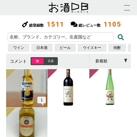
1511
1105
総登録数
総レビュー数
ワイン
日本酒
ビール
ウイスキー
焼酎
梅
コメント
数
言葉
1