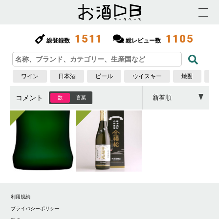
1511
1105
総登録数
総レビュー数
ワイン
日本酒
ビール
ウイスキー
焼酎
梅
コメント
数
言葉
利用規約
プライバシーポリシー