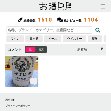
1510
1104
総登録数
総レビュー数
ワイン
日本酒
ビール
ウイスキー
焼酎
梅
コメント
数
言葉
1
利用規約
プライバシーポリシー