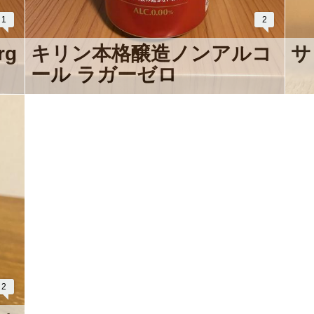
1
2
rg
キリン本格醸造ノンアルコ
サ
ール ラガーゼロ
2