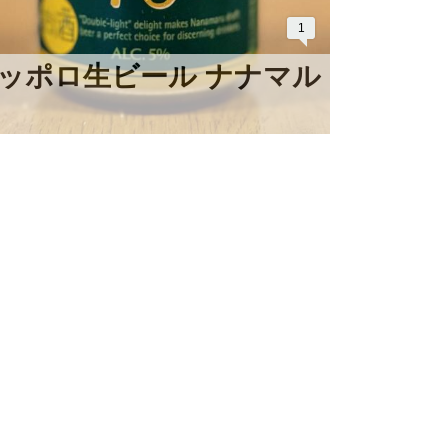
1
ッポロ生ビール ナナマル