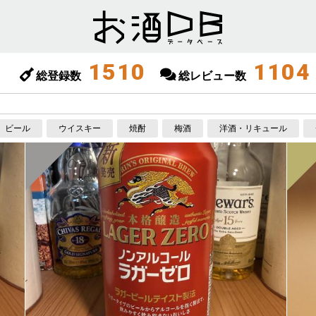
1510
1104
総登録数
総レビュー数
ビール
ウイスキー
焼酎
梅酒
洋酒・リキュール