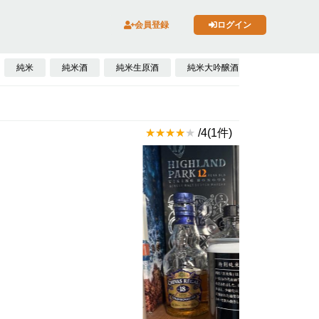
会員登録
ログイン
純米
純米酒
純米生原酒
純米大吟醸酒
発泡性日本酒
/4(1件)