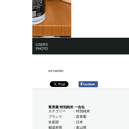
USERS
PHOTO
KEYWORD
FaceBook
富美菊 特別純米 一合缶
カテゴリー
特別純米
ブランド
富美菊
生産国
日本
都道府県
富山県