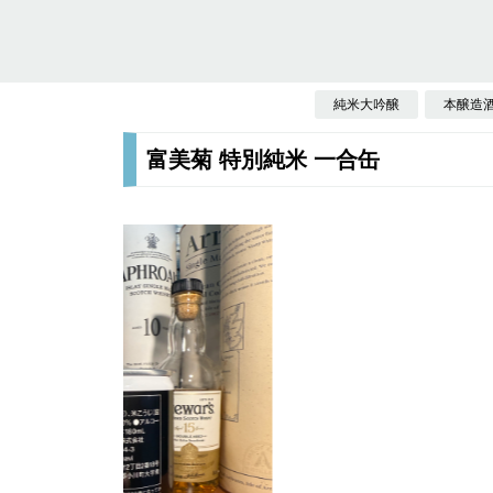
純米大吟醸
本醸造
富美菊 特別純米 一合缶