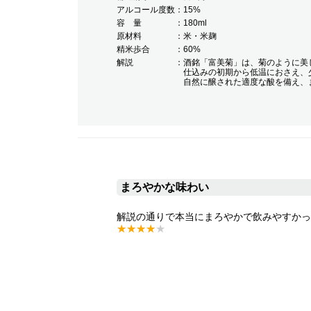
アルコール度数
15%
容 量
180ml
原材料
米・米麹
精米歩合
60%
解説
酒銘「富美菊」は、菊のように美
仕込みの初期から低温におさえ、
自然に醸された適度な酸を備え、
まろやかな味わい
解説の通りで本当にまろやかで飲みやすかっ