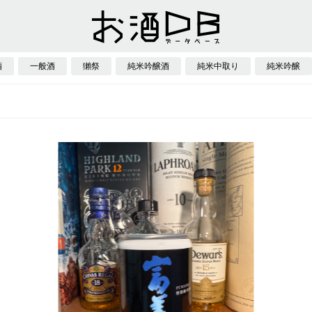
酒
一般酒
獺祭
純米吟醸酒
純米中取り
純米吟醸