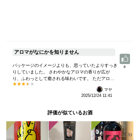
アロマがなにかを知りません
パッケージのイメージよりも、思っていたよりすっき
0
0
りしていました。 さわやかなアロマの香りが広が
り、ふわっとして癒される味わいです。 ただアロマ
がなんなのかを知りません。
マヤ
2025/12/24 11:41
評価が似ているお酒