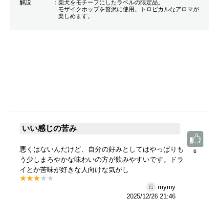
解説
柴犬をモチーフにしたラベルの限定品。
モザイクホップを贅沢に使用。トロピカルなアロマが
楽しめます。
いい感じの苦み
悪くはないんだけど、自分の好みとしてはやっぱりも
0
0
う少しまろやかな味わいの方が飲みやすいです。ドラ
イとか苦味が好きな人向けな気がし
mymy
2025/12/26 21:46