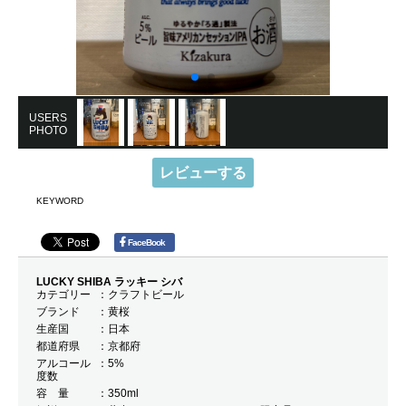
USERS
PHOTO
レビューする
KEYWORD
FaceBook
LUCKY SHIBA ラッキー シバ
カテゴリー
クラフトビール
ブランド
黄桜
生産国
日本
都道府県
京都府
アルコール
5%
度数
容 量
350ml