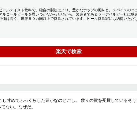
ビールテイスト飲料で、独自の製法により、豊かなホップの風味と、スパイスのニ
アルコールビールを思いつかなかった頃から、製造者であるラーデベルガー社は醸
評価は高く、世界５０カ国以上で愛飲されています。ビール愛飲家にも納得いただ
楽天で検索
すこし甘めでふっくらした豊かなのどごし。 数々の賞を受賞しているそ
ってない。なぜだ。