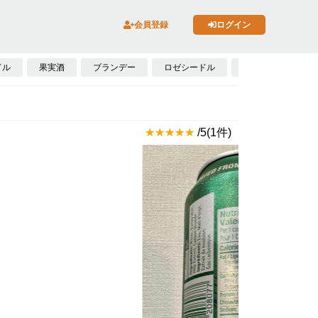
会員登録
ログイン
ドル
果実酒
ブランデー
ロゼシードル
スピリッツ
/5(1件)