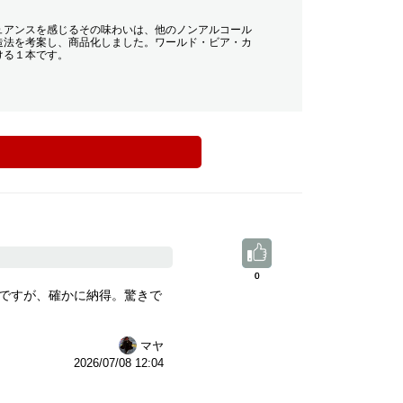
ュアンスを感じるその味わいは、他のノンアルコール
造法を考案し、商品化しました。ワールド・ビア・カ
ける１本です。
0
0
うですが、確かに納得。驚きで
マヤ
2026/07/08 12:04