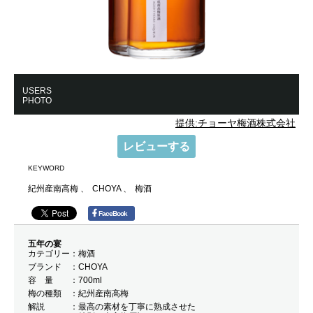
USERS
PHOTO
提供:チョーヤ梅酒株式会社
レビューする
KEYWORD
紀州産南高梅
CHOYA
梅酒
FaceBook
五年の宴
カテゴリー
梅酒
ブランド
CHOYA
容 量
700ml
梅の種類
紀州産南高梅
解説
最高の素材を丁寧に熟成させた