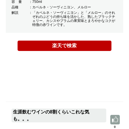
容 量
750ml
品種
カベルネ・ソーヴィニヨン、メルロー
解説
「カベルネ・ソーヴィニヨン」と「メルロー」のそれ
ぞれのぶどうの持ち味を活かした、熟したブラックチ
ェリー、カシスやプラムの果実味とまろやかなコクが
特徴の赤ワインです。
楽天で検索
生涯飲むワインの8割くらいこれな気
も。。。
0
0