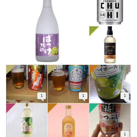
1
1
1
1