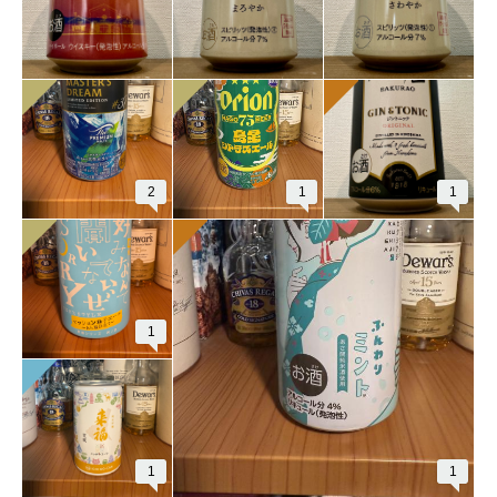
2
1
1
1
1
1