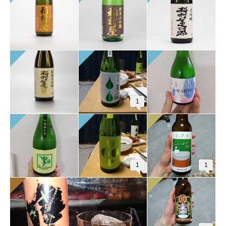
1
1
1