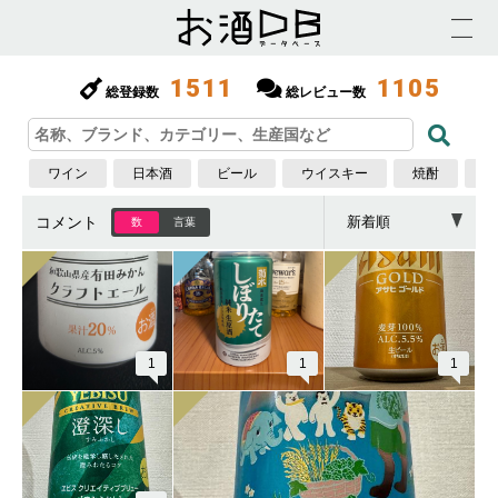
1511
1105
総登録数
総レビュー数
ワイン
日本酒
ビール
ウイスキー
焼酎
梅
コメント
数
言葉
1
1
1