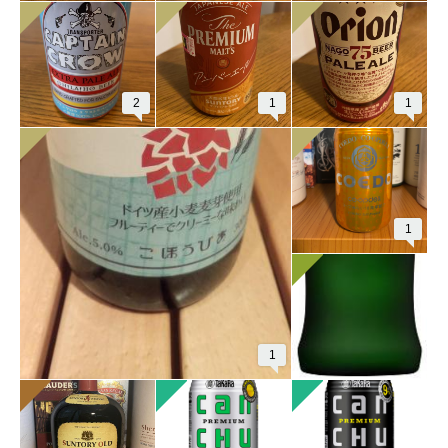
2
1
1
1
1