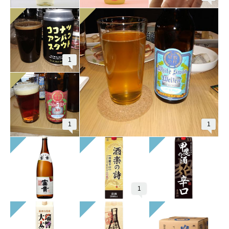
1
1
1
1