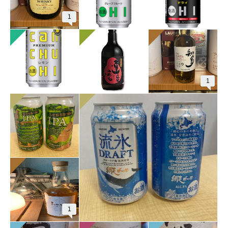
1
1
1